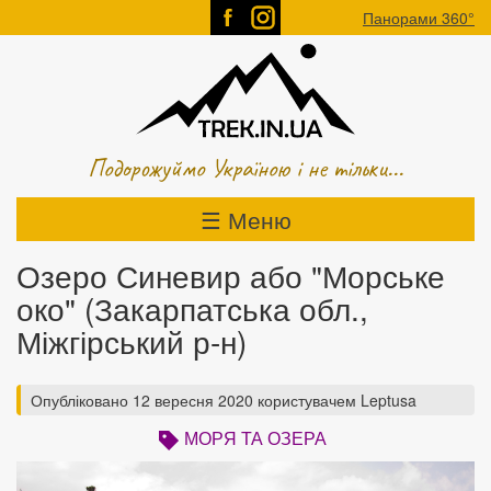
Перейти
Панорами 360°
до
основного
вмісту
Подорожуймо Україною і не тільки...
☰ Меню
Основна
навіґація
Озеро Синевир або "Морське
око" (Закарпатська обл.,
Міжгірський р-н)
Опубліковано
12 вересня 2020
користувачем
Leptusa
МОРЯ ТА ОЗЕРА