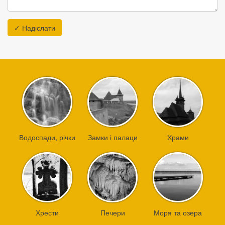
✓ Надіслати
Водоспади, річки
Замки і палаци
Храми
Хрести
Печери
Моря та озера