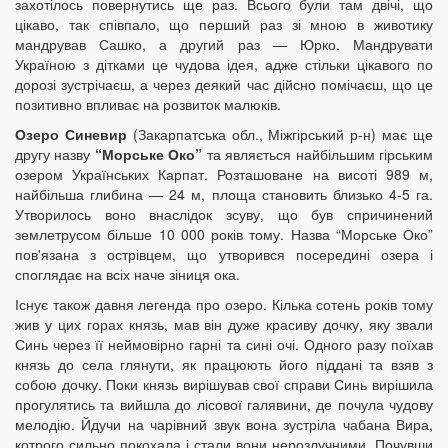
захотілось повернутись ще раз. Всього були там двічі, що
цікаво, так співпало, що перший раз зі мною в животику
мандрував Сашко, а другий раз — Юрко. Мандрувати
Україною з дітками це чудова ідея, адже стільки цікавого по
дорозі зустрічаєш, а через деякий час дійсно помічаєш, що це
позитивно впливає на розвиток малюків.
Озеро Синевир
(Закарпатська обл., Міжгірський р-н) має ще
другу назву
“Морське Око”
та являється найбільшим гірським
озером Українських Карпат. Розташоване на висоті 989 м,
найбільша глибина — 24 м, площа становить близько 4-5 га.
Утворилось воно внаслідок зсуву, що був спричинений
землетрусом більше 10 000 років тому. Назва “Морське Око”
пов'язана з острівцем, що утворився посередині озера і
споглядає на всіх наче зіниця ока.
Існує також давня легенда про озеро. Кілька сотень років тому
жив у цих горах князь, мав він дуже красиву дочку, яку звали
Синь через її неймовірно гарні та сині очі. Одного разу поїхав
князь до села глянути, як працюють його піддані та взяв з
собою дочку. Поки князь вирішував свої справи Синь вирішила
прогулятись та вийшла до лісової галявини, де почула чудову
мелодію. Йдучи на чарівний звук вона зустріла чабана Вира,
котрого сильно покохала і стали вони нерозлучними. Почувши