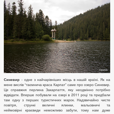
Синевир
- одне з найчарівніших місць в нашій країні. Як на
мене вислів “таємнича краса Карпат” саме про озеро Синевир.
Це справжня перлина Закарпаття, яку неодмінно потрібно
відвідати. Вперше побували на озері в 2011 році та придбали
там одну з перших туристичних марок. Надзвичайно чисте
повітря, стрункі величні ялинки, мальовничі та
неймовірні краєвиди неможливо забути, тому нам дуже