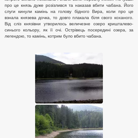
про це князь дуже розізлився та наказав вбити чабана. Його
слуги кинули камінь на голову бідного Вира, коли про це
взнала князева дочка, то довго плакала біля свого коханого.
Від сліз князівни утворилось величезне озеро кришталево-
синього кольору, як її очі. Острівець посередині озера, за
легендою, то камінь, котрим було вбито чабана.