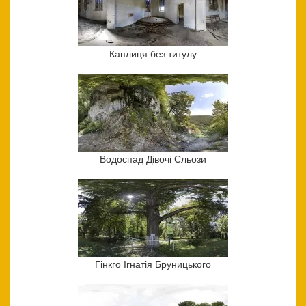
Каплиця без титулу
Водоспад Дівочі Сльози
Гінкго Ігнатія Бруницького